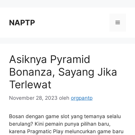
Langsung
ke
isi
NAPTP
Menu
Asiknya Pyramid
Bonanza, Sayang Jika
Terlewat
November 28, 2023
oleh
orgpantp
Bosan dengan game slot yang temanya selalu
berulang? Kini pemain punya pilihan baru,
karena Pragmatic Play meluncurkan game baru