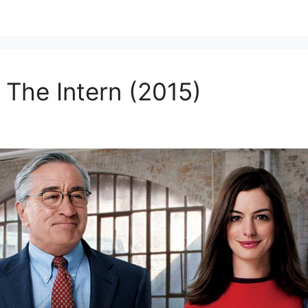
 The Intern (2015)