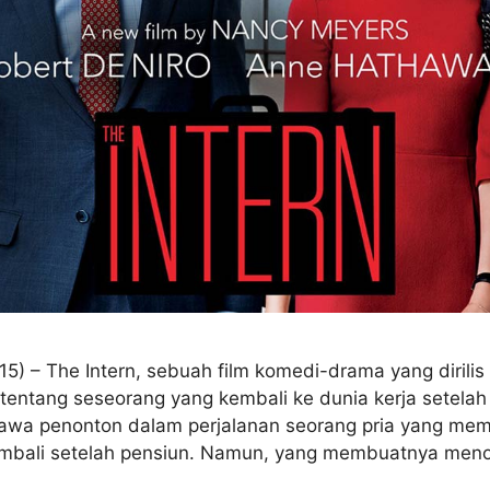
15) – The Intern, sebuah film komedi-drama yang dirili
entang seseorang yang kembali ke dunia kerja setelah 
bawa penonton dalam perjalanan seorang pria yang mem
mbali setelah pensiun. Namun, yang membuatnya meno