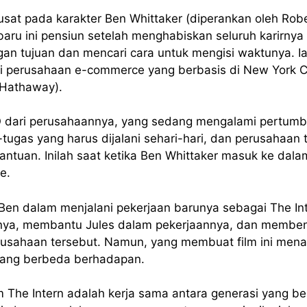
usat pada karakter Ben Whittaker (diperankan oleh Robe
aru ini pensiun setelah menghabiskan seluruh karirnya d
gan tujuan dan mencari cara untuk mengisi waktunya. 
 perusahaan e-commerce yang berbasis di New York Cit
 Hathaway).
EO dari perusahaannya, yang sedang mengalami pertumb
-tugas yang harus dijalani sehari-hari, dan perusahaa
ntuan. Inilah saat ketika Ben Whittaker masuk ke dal
e.
n Ben dalam menjalani pekerjaan barunya sebagai The In
snya, membantu Jules dalam pekerjaannya, dan membe
usahaan tersebut. Namun, yang membuat film ini menar
 yang berbeda berhadapan.
 The Intern adalah kerja sama antara generasi yang b