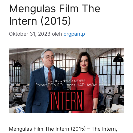
o
Mengulas Film The
r
i
Intern (2015)
Oktober 31, 2023
oleh
orgpantp
Mengulas Film The Intern (2015) – The Intern,