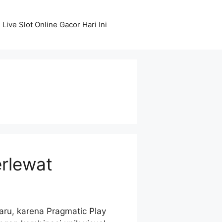
Live Slot Online Gacor Hari Ini
erlewat
aru, karena Pragmatic Play