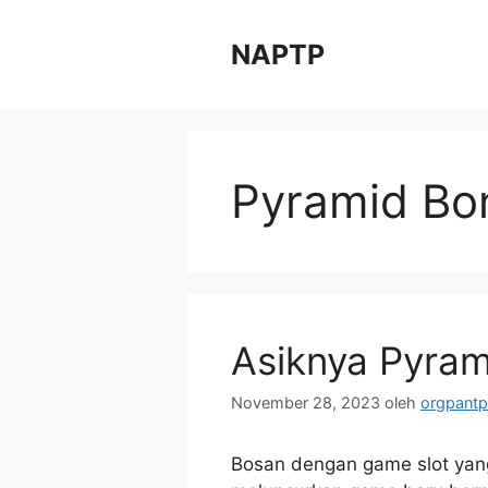
Langsung
ke
NAPTP
isi
Pyramid Bo
Asiknya Pyram
November 28, 2023
oleh
orgpantp
Bosan dengan game slot yang